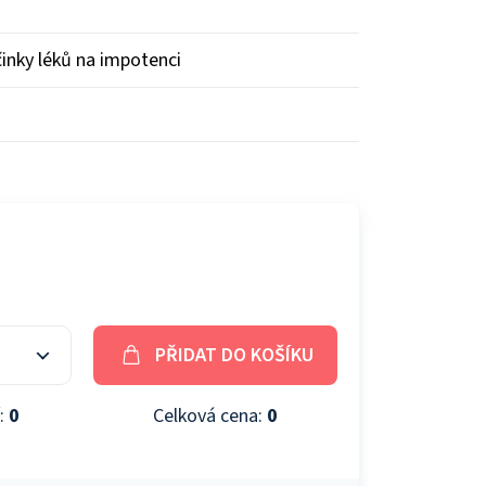
činky léků na impotenci
PŘIDAT DO KOŠÍKU
:
0
Celková cena:
0