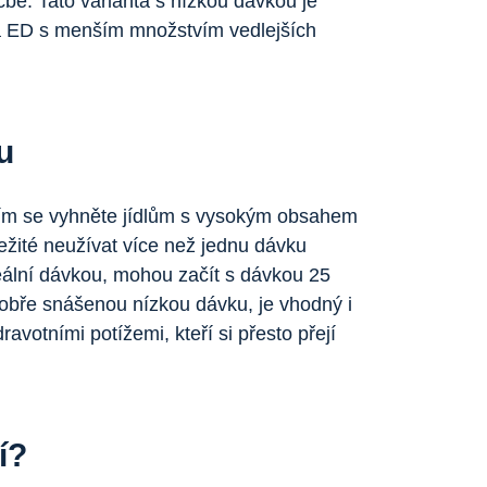
léčbě. Tato varianta s nízkou dávkou je
 na ED s menším množstvím vedlejších
u
itím se vyhněte jídlům s vysokým obsahem
ežité neužívat více než jednu dávku
ideální dávkou, mohou začít s dávkou 25
dobře snášenou nízkou dávku, je vhodný i
avotními potížemi, kteří si přesto přejí
í?