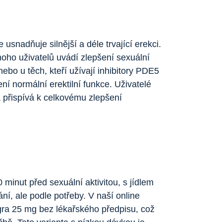
 usnadňuje silnější a déle trvající erekci.
oho uživatelů uvádí zlepšení sexuální
bo u těch, kteří užívají inhibitory PDE5
ní normální erektilní funkce. Uživatelé
rá přispívá k celkovému zlepšení
 minut před sexuální aktivitou, s jídlem
í, ale podle potřeby. V naší online
gra 25 mg bez lékařského předpisu
, což