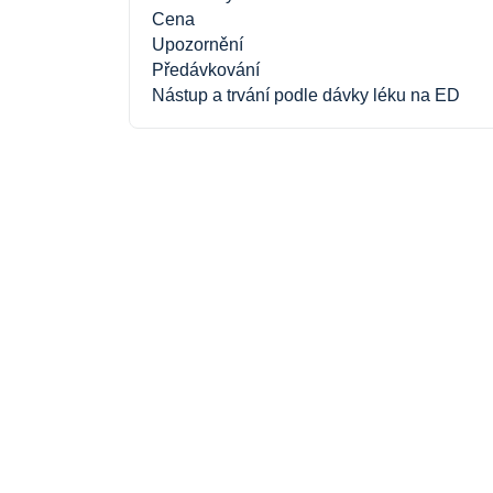
Cena
Upozornění
Předávkování
Nástup a trvání podle dávky léku na ED