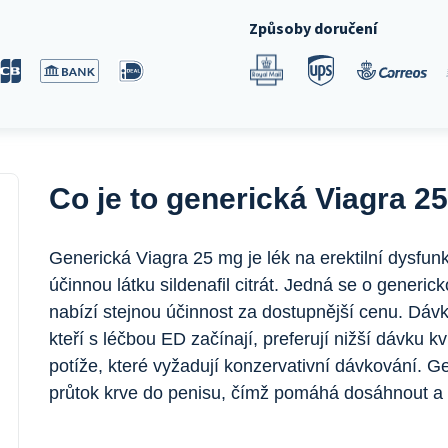
Způsoby doručení
Co je to generická Viagra 2
Generická Viagra 25 mg je lék na erektilní dysfun
účinnou látku sildenafil citrát. Jedná se o generi
nabízí stejnou účinnost za dostupnější cenu. Dá
kteří s léčbou ED začínají, preferují nižší dávku kvů
potíže, které vyžadují konzervativní dávkování. G
průtok krve do penisu, čímž pomáhá dosáhnout a 